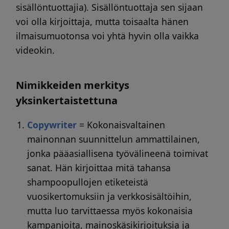
sisällöntuottajia). Sisällöntuottaja sen sijaan
voi olla kirjoittaja, mutta toisaalta hänen
ilmaisumuotonsa voi yhtä hyvin olla vaikka
videokin.
Nimikkeiden merkitys
yksinkertaistettuna
Copywriter
= Kokonaisvaltainen
mainonnan suunnittelun ammattilainen,
jonka pääasiallisena työvälineenä toimivat
sanat. Hän kirjoittaa mitä tahansa
shampoopullojen etiketeistä
vuosikertomuksiin ja verkkosisältöihin,
mutta luo tarvittaessa myös kokonaisia
kampanjoita, mainoskäsikirjoituksia ja