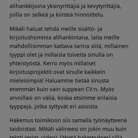
alihankkijoina yksinyrittäjiä ja kevytyrittäjiä,
joilla on selkeä ja kiinteä hinnoittelu.
Mikäli haluat tehdä meille sisältö- ja
kirjoitushommia alihankintana, laita meille
mahdollisimman kattava tarina siitä, millainen
tyyppi olet ja millaisia toiveita sinulla on
yhteistyöstä. Kerro myös millaiset
kirjoitusprojektit ovat sinulle kaikkein
mieleisimpiä! Haluamme tietää sinusta
enemmän kuin vain suppean CV:n. Myös
arvoillasi on väliä, koska etsimme erilaisia
tyyppejä, jotka syttyvät eri asioista.
Hakemus toimikoon siis samalla työnäytteenä
taidoistasi. Mikäli välineesi on jokin muu kuin
teksti (esim. video), lähetä hakemuksesi sillä