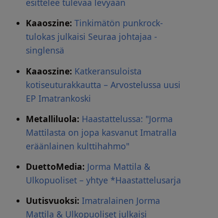
esittelee tulevaa levyään
Kaaoszine:
Tinkimätön punkrock-
tulokas julkaisi Seuraa johtajaa -
singlensä
Kaaoszine:
Katkeransuloista
kotiseuturakkautta – Arvostelussa uusi
EP Imatrankoski
Metalliluola:
Haastattelussa: "Jorma
Mattilasta on jopa kasvanut Imatralla
eräänlainen kulttihahmo"
DuettoMedia:
Jorma Mattila &
Ulkopuoliset – yhtye *Haastattelusarja
Uutisvuoksi:
Imatralainen Jorma
Mattila & Ulkopuoliset julkaisi