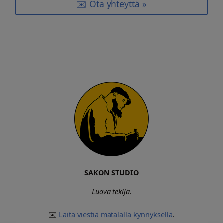
✉️ Ota yhteyttä »
SAKON STUDIO
Luova tekijä.
✉️
Laita viestiä matalalla kynnyksellä
.