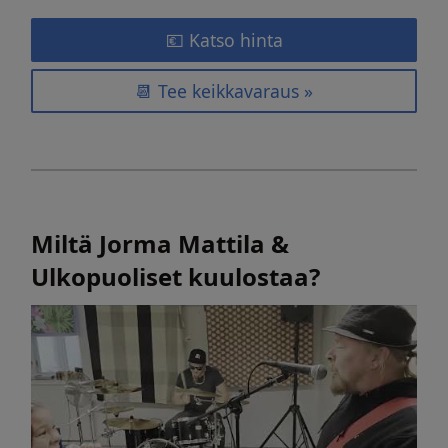
💶 Katso hinta
📆 Tee keikkavaraus »
Miltä Jorma Mattila &
Ulkopuoliset kuulostaa?